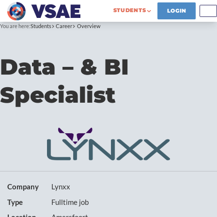
STUDENTS
LOGIN
You are here:
Students
Career
Overview
Data – & BI
Specialist
Company
Lynxx
Type
Fulltime job