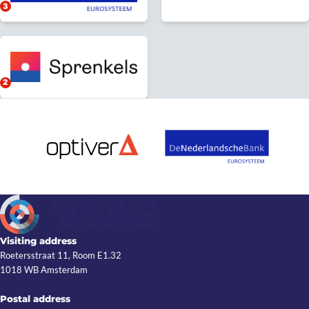
Visiting address
Roetersstraat 11, Room E1.32
1018 WB Amsterdam
Postal address