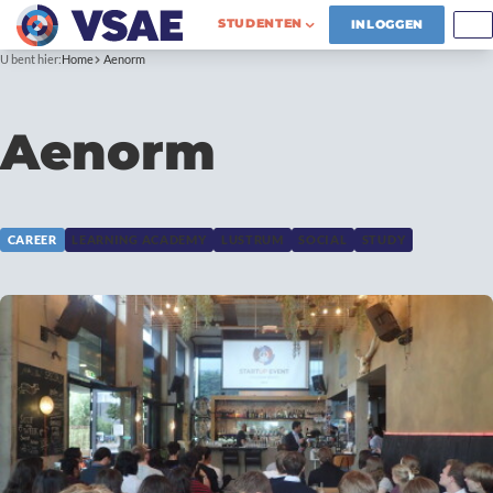
STUDENTEN
INLOGGEN
U bent hier:
Home
Aenorm
Aenorm
CAREER
LEARNING ACADEMY
LUSTRUM
SOCIAL
STUDY