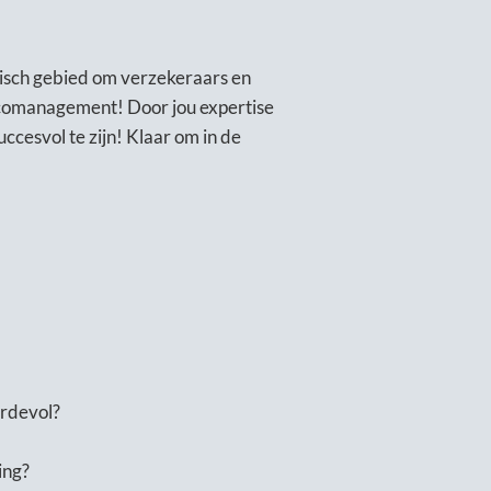
isch gebied om verzekeraars en
icomanagement! Door jou expertise
ccesvol te zijn! Klaar om in de
ardevol?
ing?