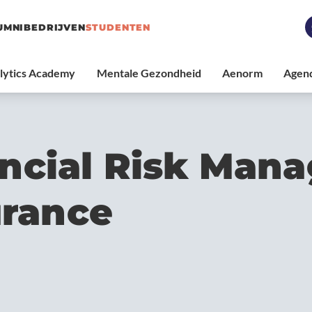
UMNI
BEDRIJVEN
STUDENTEN
ancial Risk Man
urance