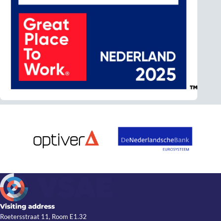
Visiting address
Roetersstraat 11, Room E1.32