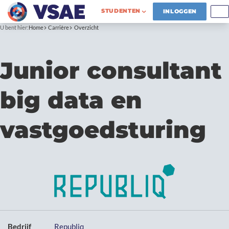
STUDENTEN
INLOGGEN
U bent hier:
Home
Carrière
Overzicht
Junior consultant
big data en
vastgoedsturing
Bedrijf
Republiq