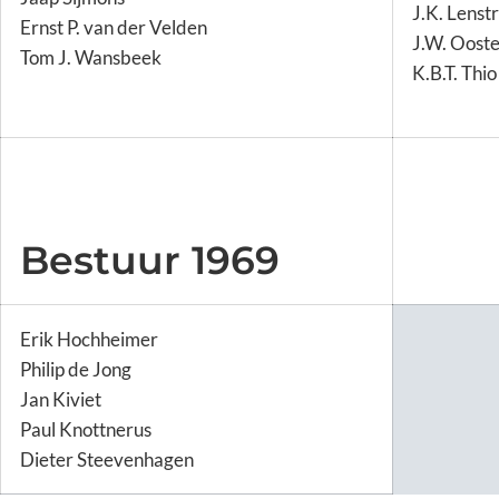
J.K. Lenst
Ernst P. van der Velden
J.W. Oost
Tom J. Wansbeek
K.B.T. Thio
Bestuur 1969
Erik Hochheimer
Philip de Jong
Jan Kiviet
Paul Knottnerus
Dieter Steevenhagen