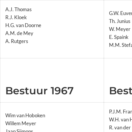
A.J. Thomas
G.W. Euv
R.J. Kloek
Th. Junius
H.G. van Doorne
W. Meyer
A.M. de Mey
E. Spaink
A. Rutgers
M.M. Stef
Bestuur 1967
Bes
P.J.M. Fra
Wim van Hoboken
W.H. van 
Willem Meyer
R. van de
Jaap Sijmons