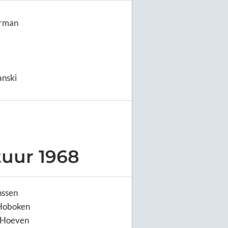
erman
anski
tuur 1968
nssen
Hoboken
r Hoeven