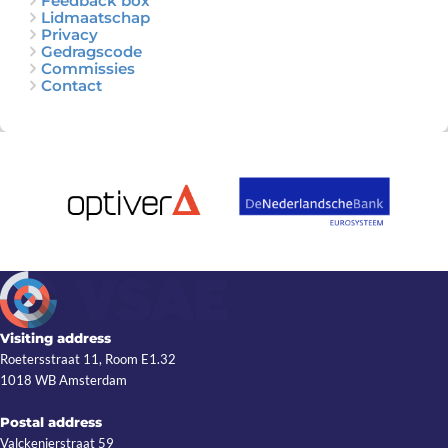
Feedback box
Lidmaatschap
Privacy
Gedragscode
Commissies
Contact
Visiting address
Roetersstraat 11, Room E1.32
1018 WB Amsterdam
Postal address
Valckenierstraat 59