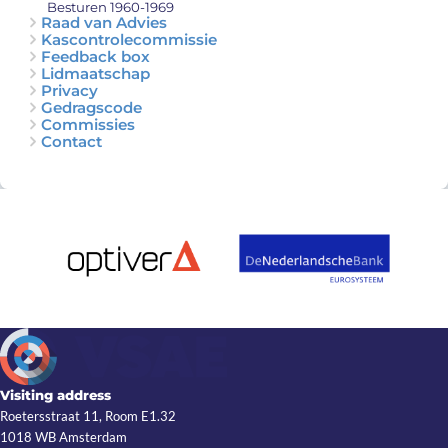
Besturen 1960-1969
Raad van Advies
Kascontrolecommissie
Feedback box
Lidmaatschap
Privacy
Gedragscode
Commissies
Contact
Visiting address
Roetersstraat 11, Room E1.32
1018 WB Amsterdam