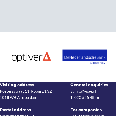
Visiting address
General enquiries
Roetersstraat 11, Room E1.32
E: info@vsae.nl
1018 WB Amsterdam
T: 020 525 4846
Postal address
For companies
Valckenierstraat 59
E: external@vsae.nl